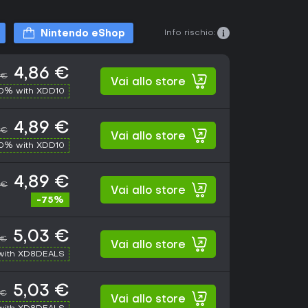
Info rischio:
Nintendo eShop
4,86 €
 €
Vai allo store
10% with XDD10
4,89 €
 €
Vai allo store
10% with XDD10
4,89 €
 €
Vai allo store
-75%
5,03 €
 €
Vai allo store
with XD8DEALS
5,03 €
 €
Vai allo store