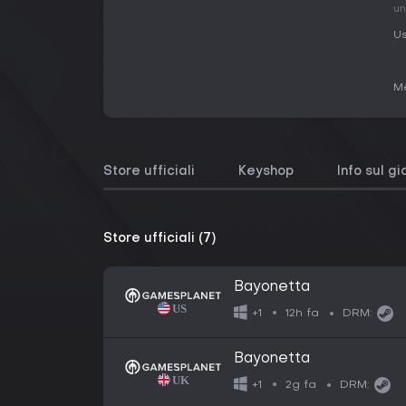
un
Us
Me
Store ufficiali
Keyshop
Info sul g
Store ufficiali (7)
Bayonetta
12h fa
+1
DRM:
Bayonetta
2g fa
+1
DRM: