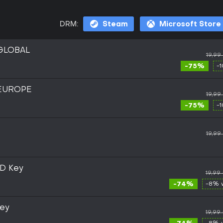
DRM:
Steam
Microsoft Store
 GLOBAL
19,99
-75%
-
 EUROPE
19,99
-75%
-
19,99
D Key
19,99
-74%
-8% 
ey
19,99