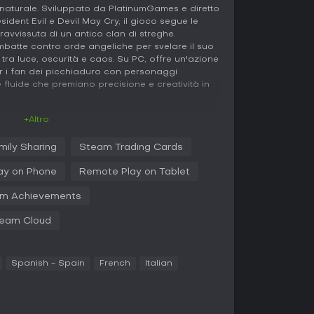
naturale. Sviluppato da PlatinumGames e diretto
ident Evil e Devil May Cry, il gioco segue le
avvissuta di un antico clan di streghe.
mbatte contro orde angeliche per svelare il suo
 tra luce, oscurità e caos. Su PC, offre un'azione
er i fan dei picchiaduro con personaggi
 fluide che premiano precisione e creatività in
+Altro
stema di combattimento extravagante: controlli la
mily Sharing
Steam Trading Cards
 frenetiche contro ondate di nemici. Le combo si
a cui pistole ai tacchi e alle mani, per passare
ay on Phone
Remote Play on Tablet
ari. Witch Time è la meccanica chiave: schivando
mpo e apri la via a contrattacchi devastanti. Gli
m Achievements
n tocco macabro, evocando strumenti come
 eliminare i nemici in modo spettacolare. I livelli
eam Cloud
n oggetti nascosti e collezionabili, mentre i boss
richiedono strategia e riflessi fulminei. I
n un controller, per un flow ininterrotto che
Spanish - Spain
French
Italian
deriva dagli upgrade di abilità e armi nel
colti dai nemici sconfitti. Gli Umbran Climax