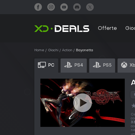
Offerte
Gio
Home
Giochi
Action
Bayonetta
PC
PS4
PS5
Xb
Ce
co
33
co
ne
un