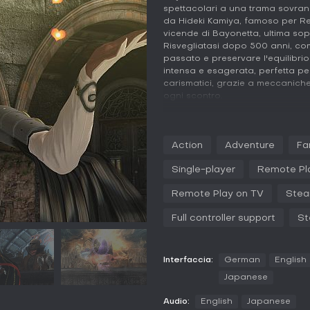
spettacolari a una trama sovran
da Hideki Kamiya, famoso per Res
vicende di Bayonetta, ultima sopr
Risvegliatasi dopo 500 anni, co
passato e preservare l'equilibrio
intensa e esagerata, perfetta p
carismatici, grazie a meccaniche
ogni scontro.
Gameplay
Al centro di Bayonetta c'è un si
Action
Adventure
Fa
strega protagonista in battaglie
basano su un arsenale di armi, tr
Single-player
Remote Pl
fluidamente da pugni, calci e sp
all'ultimo secondo, rallenti il te
Remote Play on TV
Stea
attacchi Torture aggiungono u
vergini di ferro o ghigliottine per
Full controller support
St
includono elementi esplorativi co
contro colossali entità angeliche 
comandi sono intuitivi, specie co
Interfaccia:
German
English
culmina in finisher epici.
Japanese
La profondità del combattimento 
negozio, pagati con gli halos rac
Audio:
English
Japanese