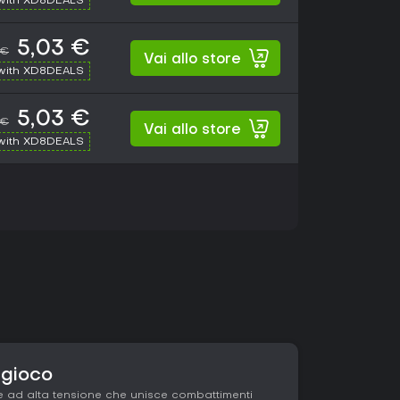
with XD8DEALS
5,03 €
 €
Vai allo store
with XD8DEALS
5,03 €
 €
Vai allo store
with XD8DEALS
 gioco
 ad alta tensione che unisce combattimenti