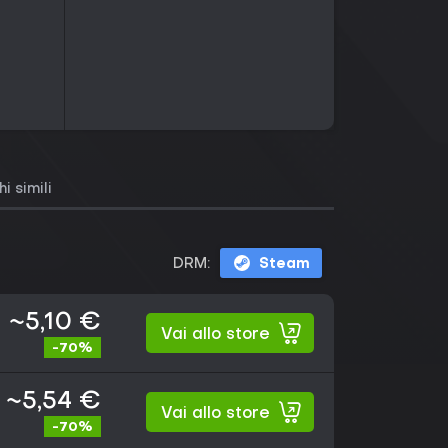
i simili
DRM:
Steam
~5,10 €
Vai allo store
-70%
~5,54 €
Vai allo store
-70%