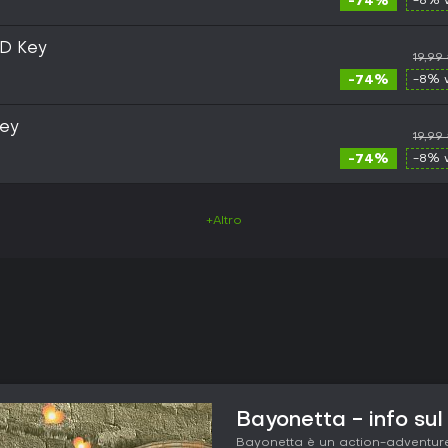
-74%
-8% 
D Key
19,99
-74%
-8% 
ey
19,99
-74%
-8% 
+Altro
Bayonetta - info sul
Bayonetta è un action-adventure