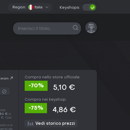
Region:
Italia
Keyshops:
Tutte le piattaforme
Compra nello store ufficiale:
Steam
-70%
5,10 €
Compra nei keyshop:
-75%
4,86 €
mica
,86 €
a
0 €. Con
Vedi storico prezzi
eam o in
operto da