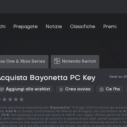
chi
Prepagate
Notizie
Classifiche
Premi
ox One & Xbox Series
Nintendo Switch
Acquista Bayonetta PC Key
Vedi su 
Aggiungi alla wishlist
Crea avviso
Ce l'ho
★
★
★
★
★
rchi una chiave economica per
Bayonetta
? Al 8 ago 2026 la chiave più econo
sta
4,86 €
su Eneba. Confrontiamo 43 offerte da 19 negozi, con una forbice da
4
,75 €
. Nei keyshop il prezzo più basso è 4,86 €, nei negozi ufficiali parte da 5,1
sì tanti venditori il divario tra gli estremi è spesso di più volte, quindi scegliere il
gozio pesa più che aspettare i saldi. Su PC acquisti una chiave da attivare in St
 altro client, ed è qui che il mercato è più ampio, con oltre un quarto dei giochi c