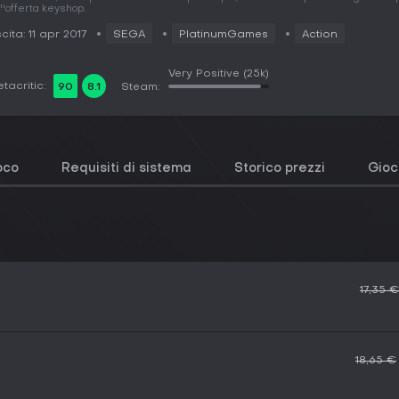
''offerta keyshop.
cita: 11 apr 2017
SEGA
PlatinumGames
Action
Very Positive
(25k)
tacritic:
90
8.1
Steam:
ioco
Requisiti di sistema
Storico prezzi
Gioch
17,35 €
18,65 €