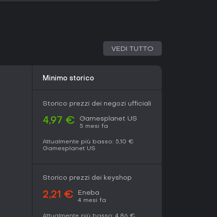
adventure con combattimenti profondi, Bayonetta
cita PC nel 2017. La fusione di scontri stylish e
ata come titolo di spicco nel genere, lodata per
 Gira alla grande su hardware moderno senza
VEDI TUTTO
ngle-player completa. Se ami gameplay precisi
ultraterreni, vale assolutamente il tuo tempo,
 contenuti live potrebbe guardare altrove.
Minimo storico
Storico prezzi dei negozi ufficiali
Gamesplanet US
4,97 €
5 mesi fa
Attualmente più basso:
5,10 €
Gamesplanet US
Storico prezzi dei keyshop
Eneba
2,21 €
4 mesi fa
Attualmente più basso:
4,86 €