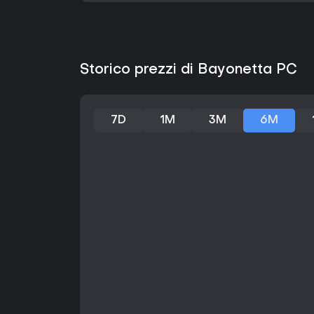
Storico prezzi di Bayonetta PC
7D
1M
3M
6M