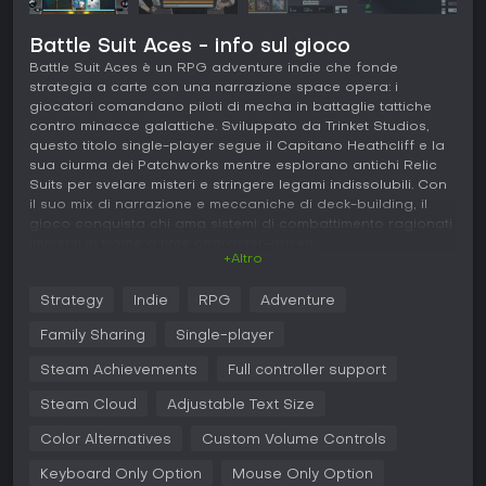
Battle Suit Aces - info sul gioco
Battle Suit Aces è un RPG adventure indie che fonde
strategia a carte con una narrazione space opera: i
giocatori comandano piloti di mecha in battaglie tattiche
contro minacce galattiche. Sviluppato da Trinket Studios,
questo titolo single-player segue il Capitano Heathcliff e la
sua ciurma dei Patchworks mentre esplorano antichi Relic
Suits per svelare misteri e stringere legami indissolubili. Con
il suo mix di narrazione e meccaniche di deck-building, il
gioco conquista chi ama sistemi di combattimento ragionati
immersi in trame a tinte character-driven.
+Altro
Gameplay
Strategy
Indie
RPG
Adventure
In Battle Suit Aces, il cuore del gameplay è il combattimento
a turni con carte, in cui guidi una squadra di piloti mecha
Family Sharing
Single-player
contro nemici su setup a corsie. Gli scontri si svolgono su
due file da cinque posizioni ciascuna, con la tua nave e
Steam Achievements
Full controller support
quella avversaria protette dalle unità schierate. Abbini piloti
Steam Cloud
Adjustable Text Size
a droni generatori di energia e carte di comando per
lanciare attacchi, sfruttando passive speciali per una
Color Alternatives
Custom Volume Controls
profondità strategica. Reclutando da cinque fazioni,
personalizzi le tue tattiche equipaggiando i suit con mod
Keyboard Only Option
Mouse Only Option
che potenziano abilità uniche e si adattano a scenari