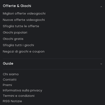
Offerte & Giochi
Migliori offerte videogiochi
Nuove offerte videogiochi
Sfoglia tutte le offerte
Giochi popolari
Giochi gratis
Sfoglia tutti i giochi
Negozi di giochi e coupon
Guide
FAQ
Chi siamo
Guide e tutorial
Contatti
Come attivare una Steam CD Key?
Premi
Come attivare una Epic Games CD Key?
Informativa sulla privacy
Termini e condizioni
Come attivare una GOG CD Key?
RSS Notizie
Come attivare una Ubisoft Connect CD Key?