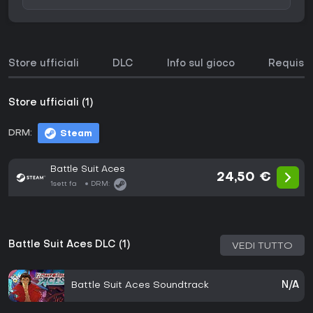
Store ufficiali
DLC
Info sul gioco
Requisit
Store ufficiali (1)
DRM:
Steam
Battle Suit Aces
24,50 €
1sett fa
DRM:
Battle Suit Aces DLC (1)
VEDI TUTTO
Battle Suit Aces Soundtrack
N/A