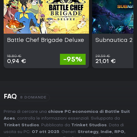
Battle Chef Brigade Deluxe
Subnautica 2
18,80 €
29,59 €
-95%
0,94 €
21,01 €
FAQ
8 DOMANDE
Prima di cercare una
chiave PC economica di Battle Suit
Aces
, controlla le informazioni essenziali. Sviluppato da
Trinket Studios
. Pubblicato da
Trinket Studios
. Data di
uscita su PC:
07 ott 2025
. Generi:
Strategy
,
Indie
,
RPG
,