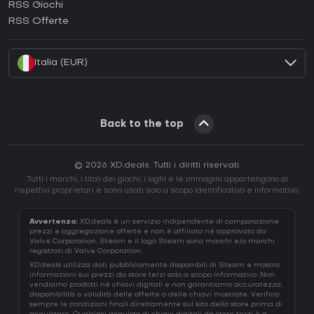
RSS Giochi
Come attivare una EA App CD Key?
RSS Offerte
Come attivare una Battle.net CD Key?
Italia (EUR)
Back to the top
© 2026 XD.deals. Tutti i diritti riservati.
Tutti i marchi, i titoli dei giochi, i loghi e le immagini appartengono ai
rispettivi proprietari e sono usati solo a scopo identificativo e informativo.
Avvertenza:
XD.deals è un servizio indipendente di comparazione
prezzi e aggregazione offerte e non è affiliato né approvato da
Valve Corporation. Steam e il logo Steam sono marchi e/o marchi
registrati di Valve Corporation.
XD.deals utilizza dati pubblicamente disponibili di Steam e mostra
informazioni sui prezzi da store terzi solo a scopo informativo. Non
vendiamo prodotti né chiavi digitali e non garantiamo accuratezza,
disponibilità o validità delle offerte o delle chiavi mostrate. Verifica
sempre le condizioni finali direttamente sul sito dello store prima di