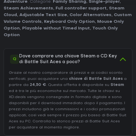
Adventure
. Categorie:
Family Sharing
,
Single-player
,
Steam Achievements
,
Full controller support
,
Steam
Cloud
,
Adjustable Text Size
,
Color Alternatives
,
Custom
Volume Controls
,
Keyboard Only Option
,
Mouse Only
Option
,
Playable without Timed Input
,
Touch Only
Option
.
Dove comprare una chiave Steam o CD Key
Q
di Battle Suit Aces a poco?
Grazie al nostro comparatore di prezzi e ai codici sconto
verificati, puoi acquistare una
chiave di Battle Suit Aces
a
partire da
24,50 €
. Questa offerta è disponibile su
Steam
ed è tra le più economiche sul mercato. Tutte le chiavi su
XD.deals vengono consegnate in formato digitale e sono
disponibili per il download immediato dopo il pagamento. I
prezzi includono già le commissioni e i codici promozionali
applicati, così vedi sempre il prezzo più basso di Battle Suit
Aces su
PC
. Controlla lo
storico prezzi di Battle Suit Aces
per acquistare al momento migliore.