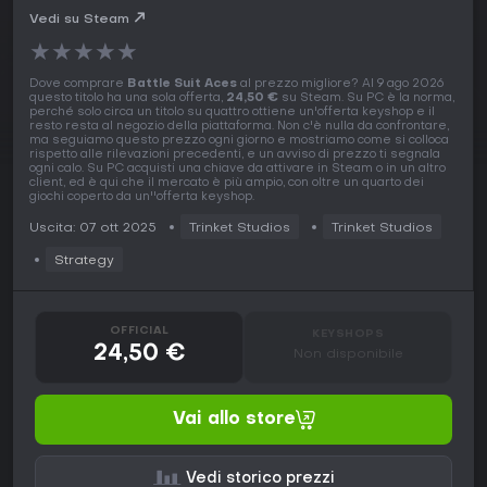
Vedi su Steam
★
★
★
★
★
Dove comprare
Battle Suit Aces
al prezzo migliore? Al 9 ago 2026
questo titolo ha una sola offerta,
24,50 €
su Steam. Su PC è la norma,
perché solo circa un titolo su quattro ottiene un'offerta keyshop e il
resto resta al negozio della piattaforma. Non c'è nulla da confrontare,
ma seguiamo questo prezzo ogni giorno e mostriamo come si colloca
rispetto alle rilevazioni precedenti, e un avviso di prezzo ti segnala
ogni calo. Su PC acquisti una chiave da attivare in Steam o in un altro
client, ed è qui che il mercato è più ampio, con oltre un quarto dei
giochi coperto da un''offerta keyshop.
Uscita: 07 ott 2025
Trinket Studios
Trinket Studios
Strategy
OFFICIAL
KEYSHOPS
24,50 €
Non disponibile
Vai allo store
Vedi storico prezzi