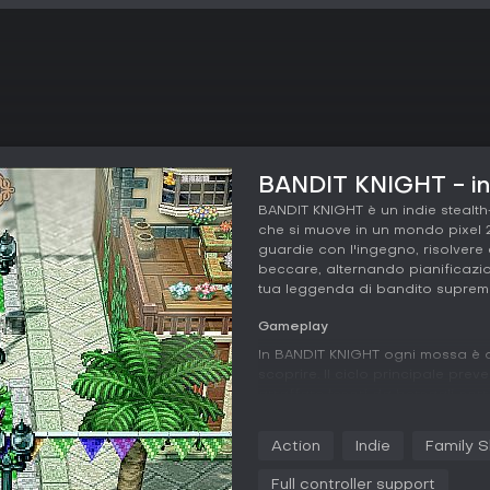
BANDIT KNIGHT - inf
BANDIT KNIGHT è un indie stealth-
che si muove in un mondo pixel 2.
guardie con l'ingegno, risolvere 
beccare, alternando pianificazio
tua leggenda di bandito suprem
Gameplay
In BANDIT KNIGHT ogni mossa è dec
scoprire. Il ciclo principale preve
arraffare tesori da bersagli cor
attenzione, quindi sfrutta l'ambi
invisibile. Un solo errore porta 
Action
Indie
Family S
anticipo e adattarti all'istante.
Full controller support