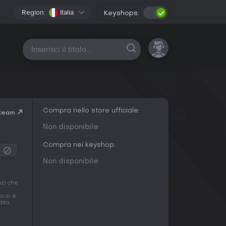
Region:
Italia
Keyshops:
Tutte le piattaforme
Compra nello store ufficiale:
Steam
Non disponibile
Compra nei keyshop:
Non disponibile
ozi che
zo si è
ita.