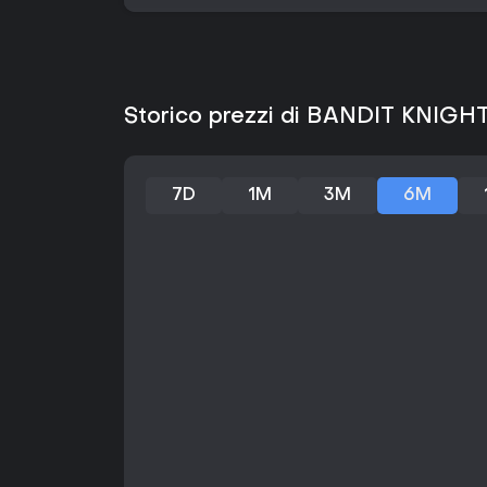
Storico prezzi di BANDIT KNIGH
7D
1M
3M
6M