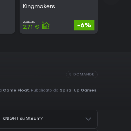
Kingmakers
ARC Rai
2,88 €
39,54 €
-6%
2,71 €
18,98 €
8 DOMANDE
da
Game Float
. Pubblicato da
Spiral Up Games
.
T KNIGHT su Steam?