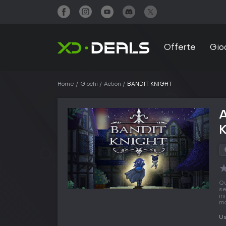
Offerte
Gio
Home
Giochi
Action
BANDIT KNIGHT
Q
se
in
mo
Us