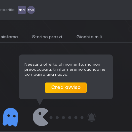
tacritic:
tbd
tbd
i sistema
Storico prezzi
Giochi simili
Nessuna offerta al momento, ma non
preoccuparti: ti informeremo quando ne
comparirà una nuova.
Crea avviso