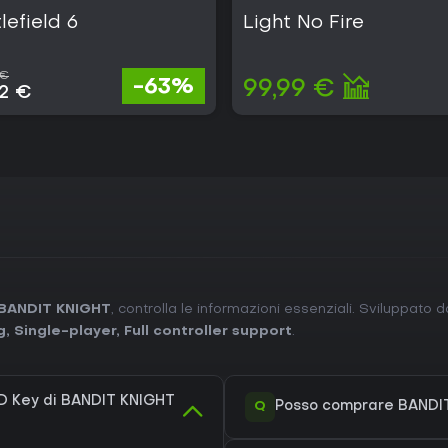
lefield 6
Light No Fire
 €
-63%
99,99 €
32 €
 BANDIT KNIGHT
, controlla le informazioni essenziali. Sviluppato 
g
,
Single-player
,
Full controller support
.
D Key di BANDIT KNIGHT
Q
Posso comprare BANDI