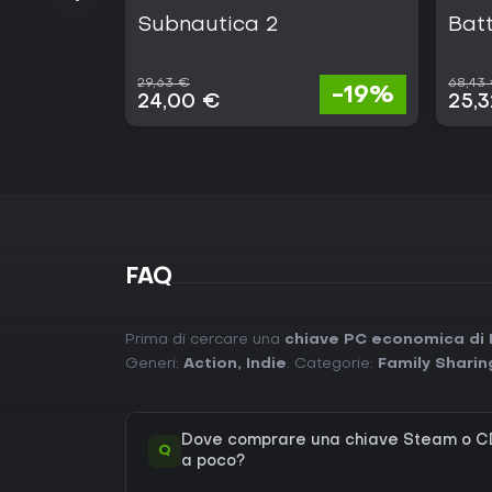
Subnautica 2
Batt
29,63 €
68,43
-19%
24,00 €
25,
FAQ
Prima di cercare una
chiave PC economica di
Generi:
Action
,
Indie
. Categorie:
Family Sharin
Dove comprare una chiave Steam o C
Q
a poco?