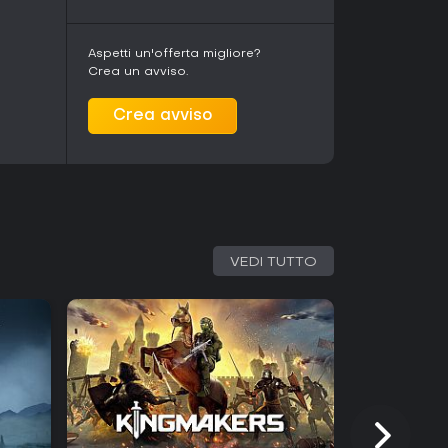
i provare le meccaniche di prima mano, perfetta
t senza impegno. Le prime impressioni positive ne
rolli eccellenti: ideale per chi vuole un twist
Aspetti un'offerta migliore?
specie in salsa pixel art. Se ti piace sconfiggere
Crea un avviso.
ssere il tuo prossimo titolo al lancio completo.
Crea avviso
VEDI TUTTO