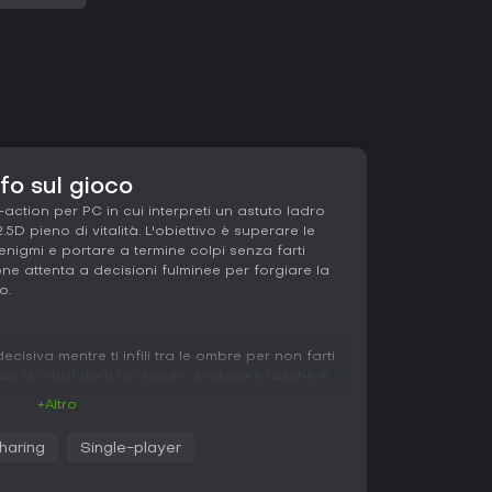
o sul gioco
action per PC in cui interpreti un astuto ladro
5D pieno di vitalità. L'obiettivo è superare le
enigmi e portare a termine colpi senza farti
ne attenta a decisioni fulminee per forgiare la
o.
isiva mentre ti infili tra le ombre per non farti
de di intrufolarti nei luoghi, svaligiare tasche e
rotti. Le guardie pattugliano con grande
+Altro
ente - nascondigli o distrazioni - per rimanere
al fallimento immediato, obbligandoti a pensare in
haring
Single-player