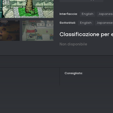
Gameplay
Gli enigmi arricchiscono ogni mi
disattivare trappole. Prima di un
Interfaccia:
English
Japanes
tre opzioni che modificano le reg
Queste varianti aumentano la di
Sottotitoli:
English
Japanese
come bottini rari o mucchi più g
Il combattimento è ridotto al min
Classificazione per 
scontri diretti. Raccogli monete d
stile pixel art 2.5D dà vita al m
Non disponibile
borseggio nelle zone affollate.
Modalità di gioco
BANDIT KNIGHT ruota intorno a m
adattate a ambienti diversi. Affr
dall'infiltrazione in caveau al s
Consigliato:
campagna generale oltre a questi
Il sistema Warning Letter favoris
difficoltà per i tentativi success
invita a provare strategie diverse
Upgrades and Progression
In BANDIT KNIGHT i tesori rubati