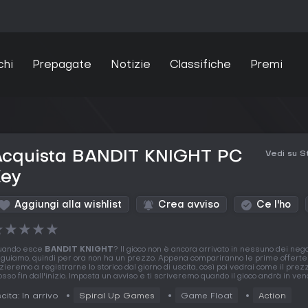
chi
Prepagate
Notizie
Classifiche
Premi
Acquista BANDIT KNIGHT PC
Vedi su 
Key
Aggiungi alla wishlist
Crea avviso
Ce l'ho
★
★
★
★
★
uando esce
BANDIT KNIGHT
? Il gioco non è ancora arrivato in nessuno dei neg
guiamo, quindi per ora non ha un prezzo. Appena compariranno le prime offerte
izieremo a registrarne lo storico dal giorno di uscita, così poi vedrai come il prez
sso fin dall'inizio. Imposta un avviso e ti scriveremo quando il gioco andrà in vend
cita: In arrivo
Spiral Up Games
Game Float
Action