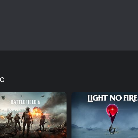
Una demo gratuita ti permette d
se vuoi esplorare il sistema heis
lodano il cuore divertente e i cont
fresco sulle avventure da ladro, 
i nemici con l'astuzia, potrebbe e
PC