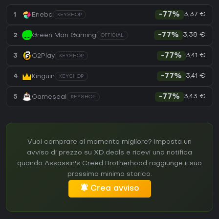
3,37 €
1
Eneba
-77%
KEYSHOP
3,38 €
2
Green Man Gaming
-77%
OFFICIAL
3,41 €
3
G2Play
-77%
KEYSHOP
3,41 €
4
Kinguin
-77%
KEYSHOP
3,43 €
5
Gameseal
-77%
KEYSHOP
Vuoi comprare al momento migliore? Imposta un
avviso di prezzo su XD.deals e ricevi una notifica
quando Assassin's Creed Brotherhood raggiunge il suo
prossimo minimo storico.
Crea avviso