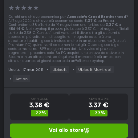
★
★
★
★
★
Cerchi una chiave economica per
Assassin's Creed Brotherhood
?
Al 7 ago 2026 la chiave più economica costa
3,37 €
su Eneba.
Confrontiamo 38 offerte da 19 negozi, con una forbice da
3,37 €
a
456,14 €
. Nei keyshop il prezzo più basso è 3,37 €, nei negozi ufficiali
parte da 3,38 €. Con così tanti venditori il divario tra gli estremi è
spesso di più volte, quindi scegliere il negozio pesa più che
aspettare i saldi. Il gioco è incluso anche in un abbonamento (Ubisoft+
Premium PC), quindi verifica se non lo hai già. Questo gioco è già
costato meno, nel 81% dei giorni con dati. Un avviso di prezzo ti
segnalerà il prossimo calo. Su PC acquisti una chiave da attivare in
Steam o in un altro client, ed è qui che il mercato è più ampio, con
oltre un quarto dei giochi coperto da un''offerta keyshop.
Uscita: 17 mar 2011
Ubisoft
Ubisoft Montreal
Action
OFFICIAL
KEYSHOPS
3,38 €
3,37 €
-77%
-77%
Vai allo store