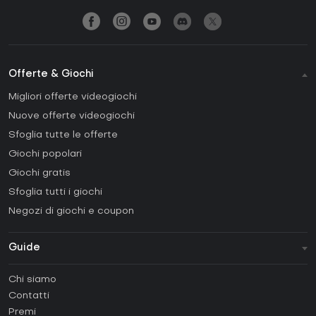
Offerte & Giochi
Migliori offerte videogiochi
Nuove offerte videogiochi
Sfoglia tutte le offerte
Giochi popolari
Giochi gratis
Sfoglia tutti i giochi
Negozi di giochi e coupon
Guide
FAQ
Chi siamo
Guide e tutorial
Contatti
Come attivare una Steam CD Key?
Premi