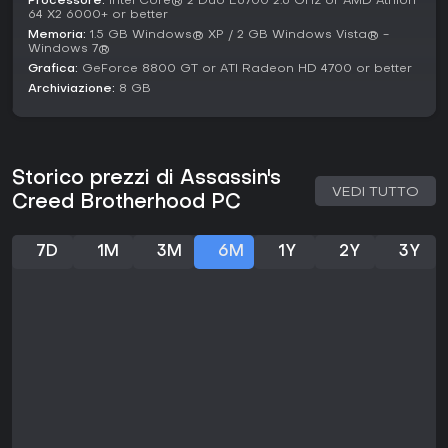
Processore:
Intel Core® 2 Duo E6700 2.6 GHz or AMD Athlon
arruolare nuovi assassini. Una volta reclutati, questi alleati
64 X2 6000+ or better
salgono di livello con le missioni, acquisendo abilità che ne
Memoria:
1.5 GB Windows® XP / 2 GB Windows Vista® -
potenziano l'efficacia nelle tue operazioni.
Windows 7®
Grafica:
GeForce 8800 GT or ATI Radeon HD 4700 or better
L'ambientazione romana offre un contesto urbano denso
Archiviazione:
8 GB
per il free-running e per mimetizzarsi tra la folla e sfuggire
alle guardie. Upgrade a armi e armature, acquistabili o
craftate, personalizzano ulteriormente le capacità di Ezio,
mentre il risanamento della città raduna fazioni dalla tua
parte, aprendo nuove quest.
Storico prezzi di Assassin's
VEDI TUTTO
Creed Brotherhood PC
Gestione della Brotherhood per profondità strategica
Strumenti di assassinio vari per opzioni tattiche
Ricostruzione della città per progressione e
7D
1M
3M
6M
1Y
2Y
3Y
ricompense
Vale la pena giocarci?
Chi ha apprezzato lo stealth e l'intrigo storico dei primi
Assassin's Creed troverà in Brotherhood meccaniche
affinate e un capitolo avvincente della saga di Ezio,
arricchito dal reclutamento degli assassini che dà un vero
senso di leadership. I feedback dei giocatori lodano i
miglioramenti al combattimento e ai contenuti secondari,
rendendolo un solido pilastro della serie.