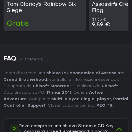
Tom Clancy's Rainbow Six
Assassin's Cre
Siege
Flag
39,56 €
Gratis
9,89 €
FAQ
9 DOMANDE
Prima di cercare una
chiave PC economica di Assassin's
Creed Brotherhood
, controlla le informazioni essenziali.
Sviluppato da
Ubisoft Montreal
. Pubblicato da
Ubisoft
.
Data di uscita su PC:
17 mar 2011
. Generi:
Action
,
Adventure
. Categorie:
Multi-player
,
Single-player
,
Partial
Controller Support
. Classificazione per età:
PEGI 18
.
Dove comprare una chiave Steam o CD Key
Q
di Assassin's Creed Brotherhood a poco?