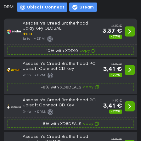
DRM:
Ubisoft Connect
Steam
Assassin's Creed Brotherhood
14,99 €
Uplay Key GLOBAL
3,37 €
★
5.0
-77%
1g fa
DRM:
copy
-10% with XDD10
Assassin's Creed Brotherhood PC
14,99 €
Ubisoft Connect CD Key
3,41 €
-77%
9h fa
DRM:
copy
-8% with XD8DEALS
Assassin's Creed Brotherhood PC
14,99 €
Ubisoft Connect CD Key
3,41 €
-77%
9h fa
DRM:
copy
-8% with XD8DEALS
Assassin's Creed Brotherhood
14,99 €