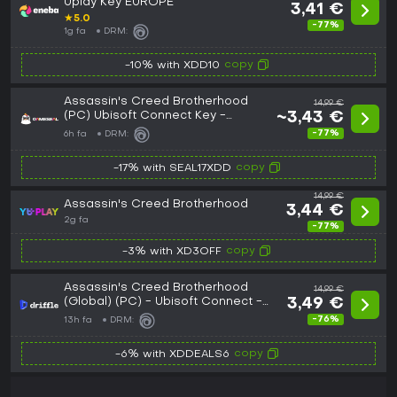
Uplay Key EUROPE
3,41 €
★
5.0
-77%
1g fa
DRM:
copy
-10% with XDD10
Assassin's Creed Brotherhood
14,99 €
(PC) Ubisoft Connect Key -
~3,43 €
GLOBAL
-77%
6h fa
DRM:
copy
-17% with SEAL17XDD
14,99 €
Assassin's Creed Brotherhood
3,44 €
2g fa
-77%
copy
-3% with XD3OFF
Assassin's Creed Brotherhood
14,99 €
(Global) (PC) - Ubisoft Connect -
3,49 €
Digital Key
-76%
13h fa
DRM:
copy
-6% with XDDEALS6