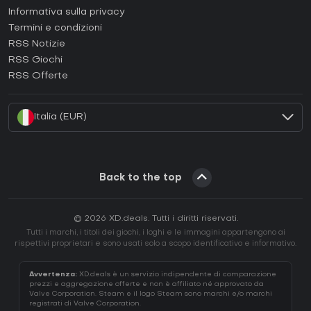
Come attivare una Epic Games CD Key?
Informativa sulla privacy
Termini e condizioni
Come attivare una GOG CD Key?
RSS Notizie
Come attivare una Ubisoft Connect CD Key?
RSS Giochi
Come attivare una EA App CD Key?
RSS Offerte
Come attivare una Battle.net CD Key?
Italia (EUR)
Back to the top
© 2026 XD.deals. Tutti i diritti riservati.
Tutti i marchi, i titoli dei giochi, i loghi e le immagini appartengono ai
rispettivi proprietari e sono usati solo a scopo identificativo e informativo.
Avvertenza:
XD.deals è un servizio indipendente di comparazione
prezzi e aggregazione offerte e non è affiliato né approvato da
Valve Corporation. Steam e il logo Steam sono marchi e/o marchi
registrati di Valve Corporation.