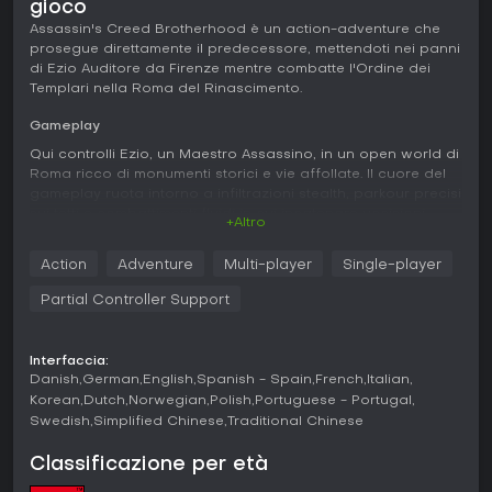
gioco
Assassin's Creed Brotherhood è un action-adventure che
prosegue direttamente il predecessore, mettendoti nei panni
di Ezio Auditore da Firenze mentre combatte l'Ordine dei
Templari nella Roma del Rinascimento.
Gameplay
Qui controlli Ezio, un Maestro Assassino, in un open world di
Roma ricco di monumenti storici e vie affollate. Il cuore del
gameplay ruota intorno a infiltrazioni stealth, parkour precisi
sui tetti e combattimenti fluidi in cui incatenare uccisioni
+Altro
mantiene alto il ritmo. Il sistema di combattimento evolve
rispetto ai capitoli precedenti, passando da contromosse
Action
Adventure
Multi-player
Single-player
puramente difensive a attacchi aggressivi a catena che
premiano tempismo e posizionamento.
Partial Controller Support
Al di là degli scontri diretti, gestisci una confraternita di
assassini reclutandoli tra i cittadini oppressi della città. Puoi
Interfaccia:
addestrarli, equipaggiarli e inviarli in missioni in tutta
Danish
German
English
Spanish - Spain
French
Italian
Europa, oppure chiamarli in aiuto durante il gioco per
Korean
Dutch
Norwegian
Polish
Portuguese - Portugal
distrarre le guardie o lanciare attacchi coordinati.
Swedish
Simplified Chinese
Traditional Chinese
L'economia entra in gioco investendo nella ricostruzione
dell'infrastruttura romana, come negozi e monumenti, per
Classificazione per età
generare reddito e sbloccare nuove zone o alleati.