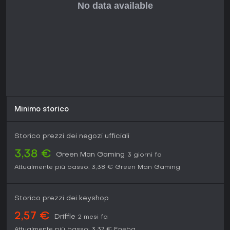
Senza update o stagioni continue, resta un'esperienza
standalone ideale per fan in cerca di profondità narrativa e
varietà multiplayer. Se ti piacciono gli action-adventure
storici, è una scelta valida, anche se i novizi farebbero bene
a partire dai titoli precedenti per il contesto.
Minimo storico
Storico prezzi dei negozi ufficiali
3,38 €
Green Man Gaming
3 giorni fa
Attualmente più basso:
3,38 €
Green Man Gaming
Storico prezzi dei keyshop
2,57 €
Driffle
2 mesi fa
Attualmente più basso:
3,37 €
Eneba