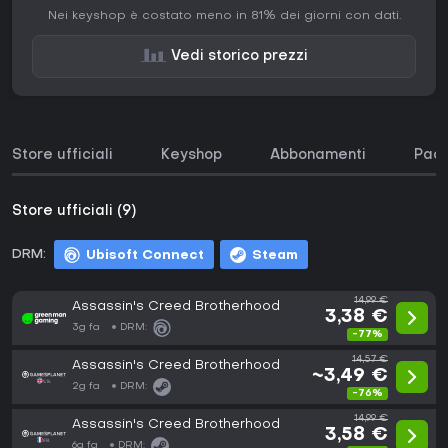
Nei keyshop è costato meno in 81% dei giorni con dati.
Vedi storico prezzi
Store ufficiali
Keyshop
Abbonamenti
Pacc
Store ufficiali (9)
DRM:
Ubisoft Connect
Steam
14,99 €
Assassin's Creed Brotherhood
3,38 €
3g fa
DRM:
-77%
14,57 €
Assassin's Creed Brotherhood
~3,49 €
2g fa
DRM:
-76%
14,99 €
Assassin's Creed Brotherhood
3,58 €
6g fa
DRM: