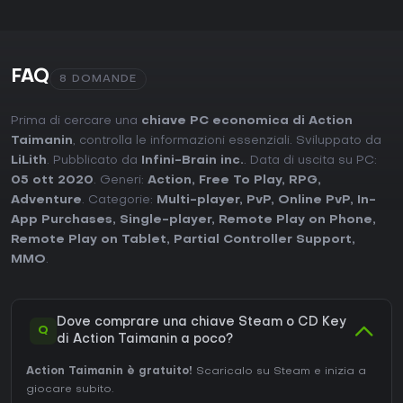
FAQ
8 DOMANDE
Prima di cercare una
chiave PC economica di Action
Taimanin
, controlla le informazioni essenziali. Sviluppato da
LiLith
. Pubblicato da
Infini-Brain inc.
. Data di uscita su PC:
05 ott 2020
. Generi:
Action
,
Free To Play
,
RPG
,
Adventure
. Categorie:
Multi-player
,
PvP
,
Online PvP
,
In-
App Purchases
,
Single-player
,
Remote Play on Phone
,
Remote Play on Tablet
,
Partial Controller Support
,
MMO
.
Dove comprare una chiave Steam o CD Key
Q
di Action Taimanin a poco?
Action Taimanin è gratuito!
Scaricalo su Steam e inizia a
giocare subito.