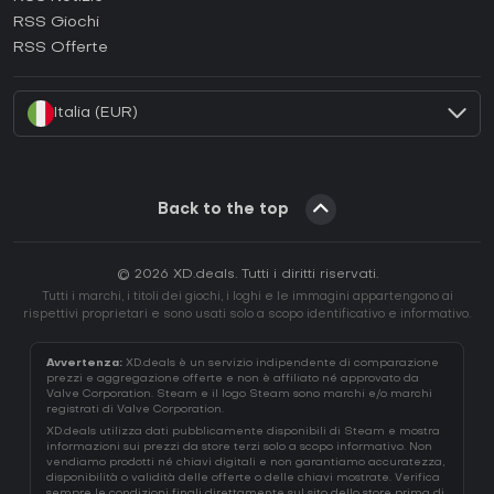
Come attivare una Ubisoft Connect CD Key?
RSS Giochi
Come attivare una EA App CD Key?
RSS Offerte
Come attivare una Battle.net CD Key?
Italia (EUR)
Back to the top
© 2026 XD.deals. Tutti i diritti riservati.
Tutti i marchi, i titoli dei giochi, i loghi e le immagini appartengono ai
rispettivi proprietari e sono usati solo a scopo identificativo e informativo.
Avvertenza:
XD.deals è un servizio indipendente di comparazione
prezzi e aggregazione offerte e non è affiliato né approvato da
Valve Corporation. Steam e il logo Steam sono marchi e/o marchi
registrati di Valve Corporation.
XD.deals utilizza dati pubblicamente disponibili di Steam e mostra
informazioni sui prezzi da store terzi solo a scopo informativo. Non
vendiamo prodotti né chiavi digitali e non garantiamo accuratezza,
disponibilità o validità delle offerte o delle chiavi mostrate. Verifica
sempre le condizioni finali direttamente sul sito dello store prima di