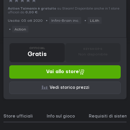
★
★
★
★
★
Action Taimanin è gratuito
su Steam! Disponibile anche in 1 store
ufficiali da
0,00 €
.
Uscita: 05 ott 2020
Infini-Brain inc.
LiLith
Action
OFFICIAL
KEYSHOPS
Gratis
Non disponibile
Vai allo store
Vedi storico prezzi
Store ufficiali
Info sul gioco
Requisiti di sistem