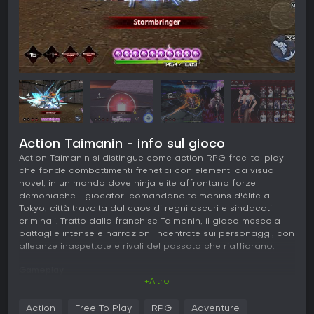
Action Taimanin - info sul gioco
Action Taimanin si distingue come action RPG free-to-play
che fonde combattimenti frenetici con elementi da visual
novel, in un mondo dove ninja elite affrontano forze
demoniache. I giocatori comandano taimanins d'élite a
Tokyo, città travolta dal caos di regni oscuri e sindacati
criminali. Tratto dalla franchise Taimanin, il gioco mescola
battaglie intense e narrazioni incentrate sui personaggi, con
alleanze inaspettate e rivali del passato che riaffiorano.
Gameplay
+Altro
Al centro di Action Taimanin c'è un combattimento hack-
and-slash basato su tap e swipe per scatenare attacchi.
Action
Free To Play
RPG
Adventure