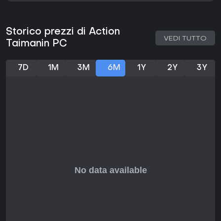
fan della franchise. Tuttavia, alcuni ritengono la storia e i
controlli meno coinvolgenti col tempo, quindi si adatta
meglio a sessioni brevi che a maratone.
Storico prezzi di Action
VEDI TUTTO
Taimanin PC
7D
1M
3M
6M
1Y
2Y
3Y