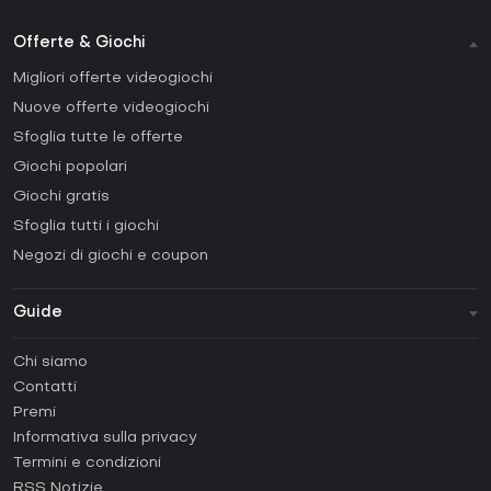
Offerte & Giochi
Migliori offerte videogiochi
Nuove offerte videogiochi
Sfoglia tutte le offerte
Giochi popolari
Giochi gratis
Sfoglia tutti i giochi
Negozi di giochi e coupon
Guide
FAQ
Chi siamo
Guide e tutorial
Contatti
Come attivare una Steam CD Key?
Premi
Come attivare una Epic Games CD Key?
Informativa sulla privacy
Termini e condizioni
Come attivare una GOG CD Key?
RSS Notizie