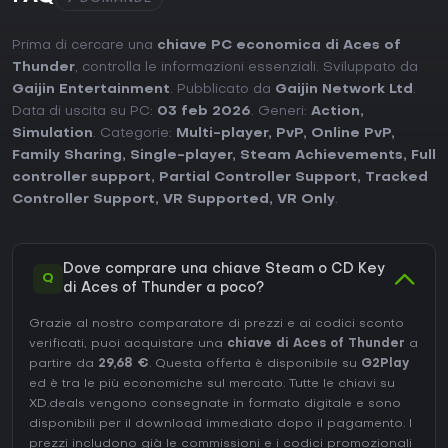
Prima di cercare una
chiave PC economica di Aces of
Thunder
, controlla le informazioni essenziali. Sviluppato da
Gaijin Entertainment
. Pubblicato da
Gaijin Network Ltd
.
Data di uscita su PC:
03 feb 2026
. Generi:
Action
,
Simulation
. Categorie:
Multi-player
,
PvP
,
Online PvP
,
Family Sharing
,
Single-player
,
Steam Achievements
,
Full
controller support
,
Partial Controller Support
,
Tracked
Controller Support
,
VR Supported
,
VR Only
.
Dove comprare una chiave Steam o CD Key
Q
di Aces of Thunder a poco?
Grazie al nostro comparatore di prezzi e ai codici sconto
verificati, puoi acquistare una
chiave di Aces of Thunder
a
partire da
29,68 €
. Questa offerta è disponibile su
G2Play
ed è tra le più economiche sul mercato. Tutte le chiavi su
XD.deals vengono consegnate in formato digitale e sono
disponibili per il download immediato dopo il pagamento. I
prezzi includono già le commissioni e i codici promozionali