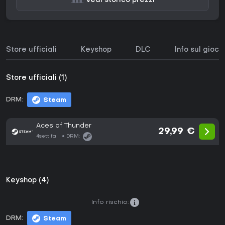
Vedi storico prezzi
Store ufficiali
Keyshop
DLC
Info sul gioco
Store ufficiali (1)
DRM:
Steam
Aces of Thunder
29,99 €
4sett fa
DRM:
Keyshop (4)
Info rischio:
DRM:
Steam