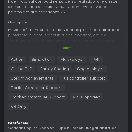
incentrato sul combattimento aereo realistico, che unisce
elementi action e simulativi su PC con un'attenzione
particolare alle esperienze VR.
Gameplay
In Aces of Thunder, l'esperienza principale ruota attorno al
pilotaggio di aerei storici in furiosi dogfight, dove è
fondamentale padroneggiare la fisica del volo e i sistemi
d'arma. Il gioco adotta modelli di volo e danni precisi
+Altro
ereditati da War Thunder, rendendo ogni manovra autentica
e realistica. I giocatori operano dalla prospettiva del
Action
Simulation
Multi-player
PvP
cockpit, gestendo comandi come leve del gas e stick, con
pieno supporto per hardware HOTAS. La modalità VR eleva
Online PvP
Family Sharing
Single-player
il tutto grazie all'interazione diretta con gli elementi del
cockpit tramite controller manuali, mentre l'opzione schermo
Steam Achievements
Full controller support
piatto si adatta alle configurazioni classiche. Nei
Partial Controller Support
combattimenti, si tratta di superare gli avversari in manovra,
impiegare mitragliatrici o bombe e affrontare variabili
Tracked Controller Support
VR Supported
ambientali su mappe diverse. Un'area hangar permette di
esaminare gli aerei da vicino tra una sessione e l'altra,
VR Only
arricchendo la fase di preparazione.
Le meccaniche richiedono pratica per dominare il
Interfaccia:
comportamento di ogni velivolo, come le differenze di
German
English
Spanish - Spain
French
Hungarian
Italian
handling tra un P-51 Mustang e un Bf 109. I danni influenzano