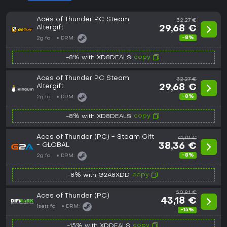
Aces of Thunder PC Steam
32,27 €
Altergift
29,68 €
-8%
2g fa
DRM:
copy
-8% with XD8DEALS
Aces of Thunder PC Steam
32,27 €
Altergift
29,68 €
-8%
2g fa
DRM:
copy
-8% with XD8DEALS
Aces of Thunder (PC) - Steam Gift
41,70 €
- GLOBAL
38,36 €
-8%
2g fa
DRM:
copy
-8% with G2A8XDD
50,81 €
Aces of Thunder (PC)
43,18 €
1sett fa
DRM:
-15%
copy
-15% with XDDEALS