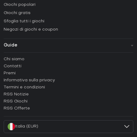
Giochi popolari
Giochi gratis
Sfoglia tutti i giochi
Negozi di giochi e coupon
Guide
FAQ
Chi siamo
Guide e tutorial
Contatti
Come attivare una Steam CD Key?
Premi
Come attivare una Epic Games CD Key?
Informativa sulla privacy
Termini e condizioni
Come attivare una GOG CD Key?
RSS Notizie
Come attivare una Ubisoft Connect CD Key?
RSS Giochi
Come attivare una EA App CD Key?
RSS Offerte
Come attivare una Battle.net CD Key?
Italia (EUR)