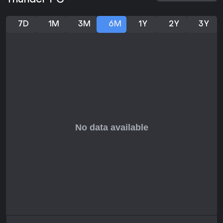
Thunder PC
7D
1M
3M
6M
1Y
2Y
3Y