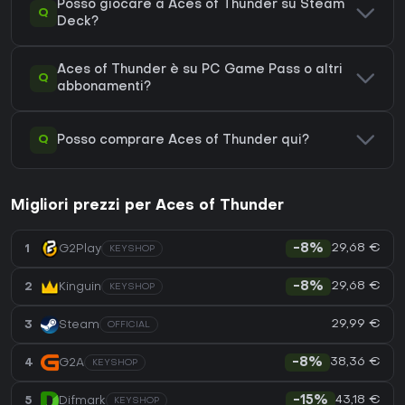
Posso giocare a Aces of Thunder su Steam
Q
Deck?
Aces of Thunder è su PC Game Pass o altri
Q
abbonamenti?
Q
Posso comprare Aces of Thunder qui?
Migliori prezzi per Aces of Thunder
29,68 €
1
G2Play
-8%
KEYSHOP
29,68 €
2
Kinguin
-8%
KEYSHOP
29,99 €
3
Steam
OFFICIAL
38,36 €
4
G2A
-8%
KEYSHOP
43,18 €
5
Difmark
-15%
KEYSHOP