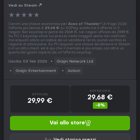
Vedi su Steam
★
★
★
★
★
Cerchi una chiave economica per
Aces of Thunder
? Al 9 ago 2026
l'offerta più bassa è
29,68 €
su G2Play, scelta tra 5 offerte in 5
negozi. Nei keyshop si parte da 29,68 €, nei negozi ufficiali da 29,99 €.
Su PC il keyshop vince sul prezzo nella maggior parte dei confronti,
ma acquisti allora un codice da un venditore terzo, quindi verifica la
regione di attivazione. Su PC acquisti una chiave da attivare in Steam
o in un altro client, ed è qui che il mercato è più ampio, con oltre un
quarto dei giochi coperto da un''offerta keyshop.
Uscita: 03 feb 2026
Gaijin Network Ltd
Gaijin Entertainment
Action
KEYSHOPS
OFFICIAL
29,68 €
29,99 €
-8%
Vai allo store