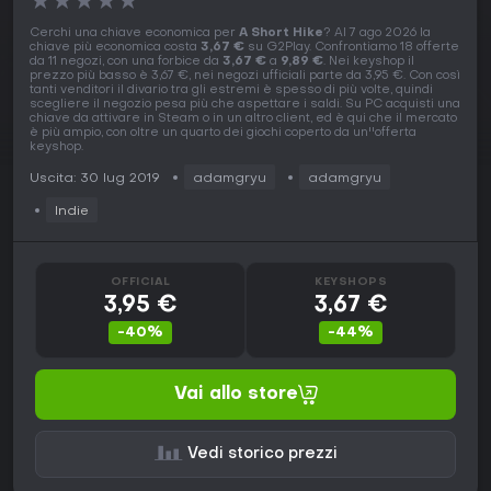
★
★
★
★
★
Cerchi una chiave economica per
A Short Hike
? Al 7 ago 2026 la
chiave più economica costa
3,67 €
su G2Play. Confrontiamo 18 offerte
da 11 negozi, con una forbice da
3,67 €
a
9,89 €
. Nei keyshop il
prezzo più basso è 3,67 €, nei negozi ufficiali parte da 3,95 €. Con così
tanti venditori il divario tra gli estremi è spesso di più volte, quindi
scegliere il negozio pesa più che aspettare i saldi. Su PC acquisti una
chiave da attivare in Steam o in un altro client, ed è qui che il mercato
è più ampio, con oltre un quarto dei giochi coperto da un''offerta
keyshop.
Uscita: 30 lug 2019
adamgryu
adamgryu
Indie
OFFICIAL
KEYSHOPS
3,95 €
3,67 €
-40%
-44%
Vai allo store
Vedi storico prezzi