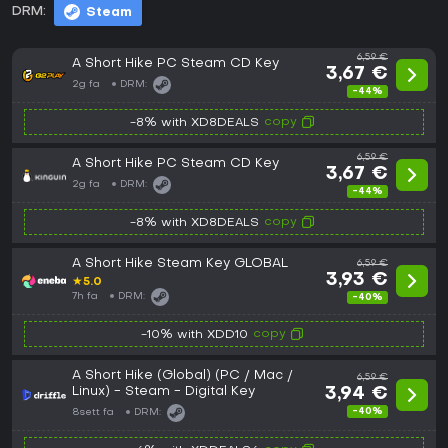
DRM:
Steam
6,59 €
A Short Hike PC Steam CD Key
3,67 €
2g fa
DRM:
-44%
copy
-8% with XD8DEALS
6,59 €
A Short Hike PC Steam CD Key
3,67 €
2g fa
DRM:
-44%
copy
-8% with XD8DEALS
A Short Hike Steam Key GLOBAL
6,59 €
3,93 €
★
5.0
7h fa
DRM:
-40%
copy
-10% with XDD10
A Short Hike (Global) (PC / Mac /
6,59 €
Linux) - Steam - Digital Key
3,94 €
-40%
8sett fa
DRM: