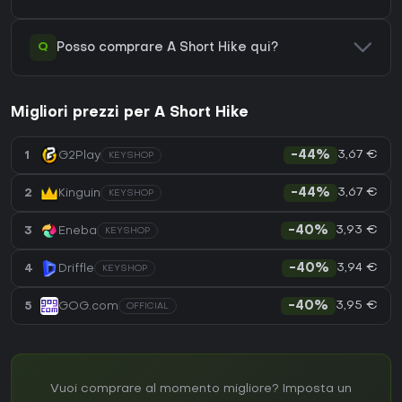
Q
Posso comprare A Short Hike qui?
Migliori prezzi per A Short Hike
3,67 €
1
G2Play
-44%
KEYSHOP
3,67 €
2
Kinguin
-44%
KEYSHOP
3,93 €
3
Eneba
-40%
KEYSHOP
3,94 €
4
Driffle
-40%
KEYSHOP
3,95 €
5
GOG.com
-40%
OFFICIAL
Vuoi comprare al momento migliore? Imposta un