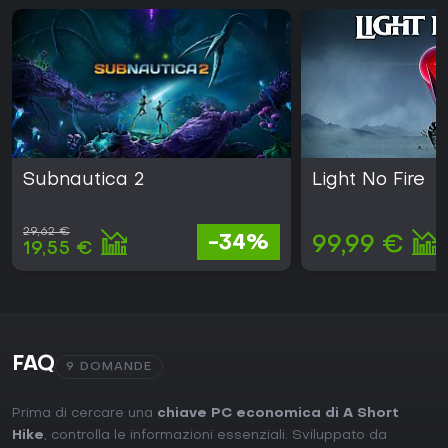
Subnautica 2
Light No Fire
29,62 €
-34%
99,99 €
19,55 €
FAQ
9 DOMANDE
Prima di cercare una
chiave PC economica di A Short
Hike
, controlla le informazioni essenziali. Sviluppato da