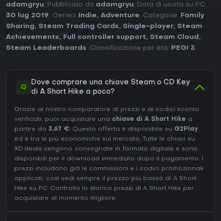
adamgryu
. Pubblicato da
adamgryu
. Data di uscita su PC:
30 lug 2019
. Generi:
Indie
,
Adventure
. Categorie:
Family
Sharing
,
Steam Trading Cards
,
Single-player
,
Steam
Achievements
,
Full controller support
,
Steam Cloud
,
Steam Leaderboards
. Classificazione per età:
PEGI 3
.
Dove comprare una chiave Steam o CD Key
Q
di A Short Hike a poco?
Grazie al nostro comparatore di prezzi e ai codici sconto
verificati, puoi acquistare una
chiave di A Short Hike
a
partire da
3,67 €
. Questa offerta è disponibile su
G2Play
ed è tra le più economiche sul mercato. Tutte le chiavi su
XD.deals vengono consegnate in formato digitale e sono
disponibili per il download immediato dopo il pagamento. I
prezzi includono già le commissioni e i codici promozionali
applicati, così vedi sempre il prezzo più basso di A Short
Hike su
PC
. Controlla lo
storico prezzi di A Short Hike
per
acquistare al momento migliore.