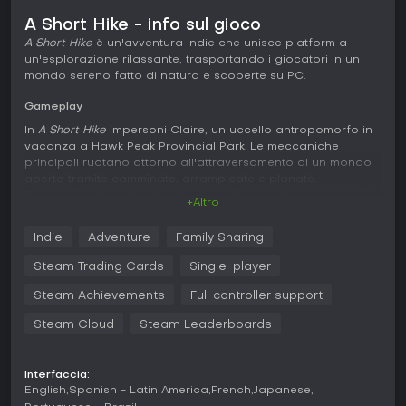
A Short Hike - info sul gioco
A Short Hike
è un'avventura indie che unisce platform a
un'esplorazione rilassante, trasportando i giocatori in un
mondo sereno fatto di natura e scoperte su PC.
Gameplay
In
A Short Hike
impersoni Claire, un uccello antropomorfo in
vacanza a Hawk Peak Provincial Park. Le meccaniche
principali ruotano attorno all'attraversamento di un mondo
aperto tramite camminate, arrampicate e planate.
Raccogliendo piume dorate aumenti la resistenza, per voli
+Altro
più lunghi, salti più alti e scatti prolungati che sbloccano
nuove zone. Le piume si ricaricano col tempo o
Indie
Adventure
Family Sharing
immergendosi nelle pozze calde delle aree innevate.
Steam Trading Cards
Single-player
L'esplorazione scorre fluida grazie a oggetti come la pala
per scavare tesori o la canna da pesca per acchiappare
Steam Achievements
Full controller support
pesci in fiumi e laghi. Monete, bastoncini e conchiglie
fungono da collectible per baratti o potenziamenti. Gli
Steam Cloud
Steam Leaderboards
incontri con NPC strambi aprono side quest come gare o
aiuti per piccoli intoppi, arricchendo l'avventura senza
fretta.
Interfaccia:
English
Spanish - Latin America
French
Japanese
Minigiochi aggiungono varietà, come beach-stick-ball, una