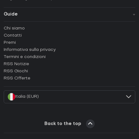
Guide
FAQ
Chi siamo
Guide e tutorial
Contatti
Come attivare una Steam CD Key?
Premi
Come attivare una Epic Games CD Key?
Informativa sulla privacy
Termini e condizioni
Come attivare una GOG CD Key?
RSS Notizie
Come attivare una Ubisoft Connect CD Key?
RSS Giochi
Come attivare una EA App CD Key?
RSS Offerte
Come attivare una Battle.net CD Key?
Italia (EUR)
Back to the top