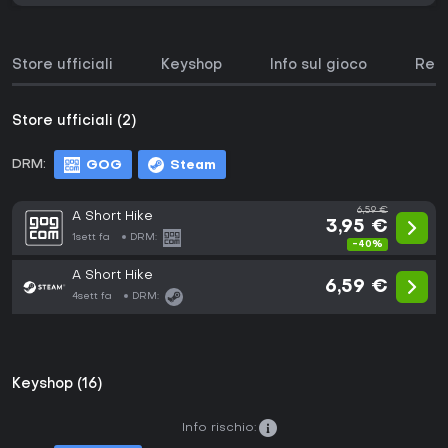
Store ufficiali
Keyshop
Info sul gioco
Requ
Store ufficiali (2)
DRM:
GOG
Steam
6,59 €
A Short Hike
3,95 €
1sett fa
DRM:
-40%
A Short Hike
6,59 €
4sett fa
DRM:
Keyshop (16)
Info rischio: