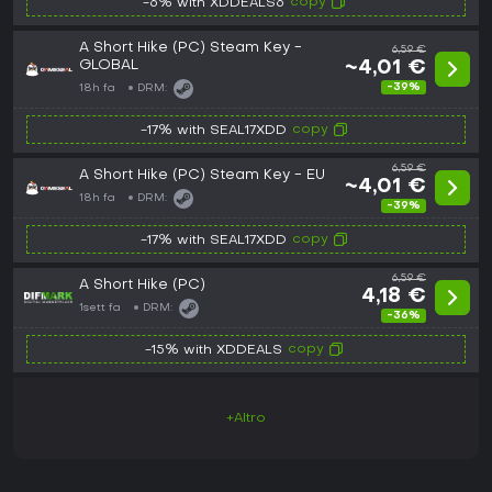
copy
-6% with XDDEALS6
A Short Hike (PC) Steam Key -
6,59 €
GLOBAL
~4,01 €
-39%
18h fa
DRM:
copy
-17% with SEAL17XDD
6,59 €
A Short Hike (PC) Steam Key - EU
~4,01 €
18h fa
DRM:
-39%
copy
-17% with SEAL17XDD
6,59 €
A Short Hike (PC)
4,18 €
1sett fa
DRM:
-36%
copy
-15% with XDDEALS
+Altro