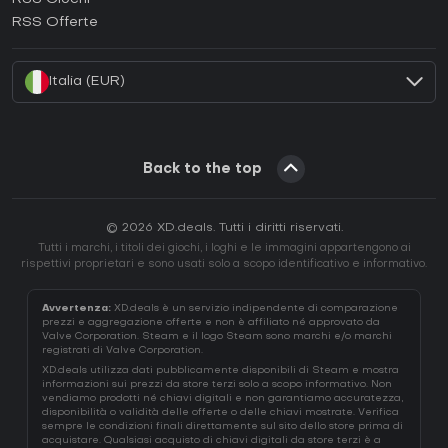
Come attivare una EA App CD Key?
RSS Offerte
Come attivare una Battle.net CD Key?
Italia (EUR)
Back to the top
© 2026 XD.deals. Tutti i diritti riservati.
Tutti i marchi, i titoli dei giochi, i loghi e le immagini appartengono ai
rispettivi proprietari e sono usati solo a scopo identificativo e informativo.
Avvertenza:
XD.deals è un servizio indipendente di comparazione
prezzi e aggregazione offerte e non è affiliato né approvato da
Valve Corporation. Steam e il logo Steam sono marchi e/o marchi
registrati di Valve Corporation.
XD.deals utilizza dati pubblicamente disponibili di Steam e mostra
informazioni sui prezzi da store terzi solo a scopo informativo. Non
vendiamo prodotti né chiavi digitali e non garantiamo accuratezza,
disponibilità o validità delle offerte o delle chiavi mostrate. Verifica
sempre le condizioni finali direttamente sul sito dello store prima di
acquistare. Qualsiasi acquisto di chiavi digitali da store terzi è a