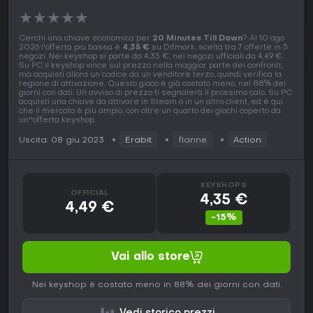
★
★
★
★
★
Cerchi una chiave economica per
20 Minutes Till Dawn
? Al 10 ago
2026 l'offerta più bassa è
4,35 €
su Difmark, scelta tra 7 offerte in 5
negozi. Nei keyshop si parte da 4,35 €, nei negozi ufficiali da 4,49 €.
Su PC il keyshop vince sul prezzo nella maggior parte dei confronti,
ma acquisti allora un codice da un venditore terzo, quindi verifica la
regione di attivazione. Questo gioco è già costato meno, nel 88% dei
giorni con dati. Un avviso di prezzo ti segnalerà il prossimo calo. Su PC
acquisti una chiave da attivare in Steam o in un altro client, ed è qui
che il mercato è più ampio, con oltre un quarto dei giochi coperto da
un''offerta keyshop.
Uscita: 08 giu 2023
Erabit
flanne
Action
KEYSHOPS
OFFICIAL
4,35 €
4,49 €
-15%
Vai allo store
Nei keyshop è costato meno in 88% dei giorni con dati.