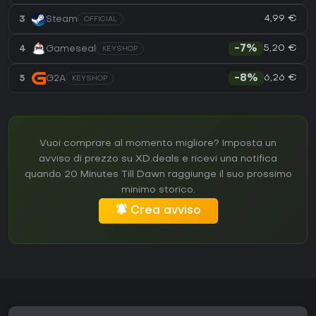
4,99 €
3
Steam
OFFICIAL
5,20 €
4
Gameseal
-7%
KEYSHOP
6,26 €
5
G2A
-8%
KEYSHOP
Vuoi comprare al momento migliore? Imposta un
avviso di prezzo su XD.deals e ricevi una notifica
quando 20 Minutes Till Dawn raggiunge il suo prossimo
minimo storico.
Crea avviso