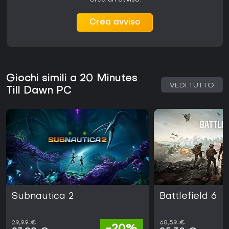
Crea un avviso.
Crea avviso
Giochi simili a 20 Minutes
VEDI TUTTO
Till Dawn PC
Subnautica 2
Battlefield 6
29,99 €
68,59 €
-20%