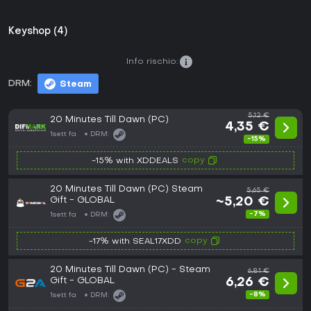
Keyshop (4)
Info rischio:
DRM:
Steam
5,12 €
20 Minutes Till Dawn (PC)
4,35 €
1sett fa
DRM:
-15%
copy
-15% with XDDEALS
20 Minutes Till Dawn (PC) Steam
5,65 €
Gift - GLOBAL
~5,20 €
-7%
1sett fa
DRM:
copy
-17% with SEAL17XDD
20 Minutes Till Dawn (PC) - Steam
6,81 €
Gift - GLOBAL
6,26 €
-8%
1sett fa
DRM: