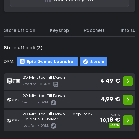
Vedi storico prezzi
Store ufficiali
Keyshop
Pacchetti
Info sul
Store ufficiali (3)
DRM:
Epic Games Launcher
Steam
20 Minutes Till Dawn
4,49 €
27sett fa
DRM:
20 Minutes Till Dawn
4,99 €
1sett fa
DRM:
20 Minutes Till Dawn + Deep Rock
17,98 €
Galactic: Survivor
16,18 €
-10%
1sett fa
DRM: