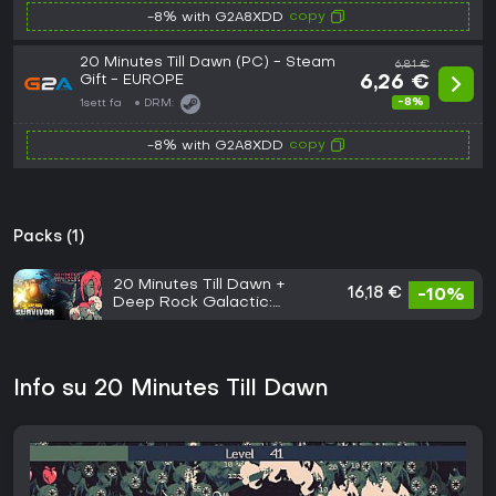
copy
-8% with G2A8XDD
20 Minutes Till Dawn (PC) - Steam
6,81 €
Gift - EUROPE
6,26 €
-8%
1sett fa
DRM:
copy
-8% with G2A8XDD
Packs (1)
20 Minutes Till Dawn +
16,18 €
-10%
Deep Rock Galactic:
Survivor
Info su 20 Minutes Till Dawn