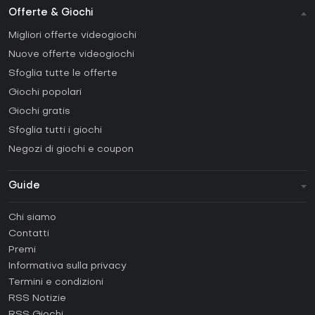
Offerte & Giochi
Migliori offerte videogiochi
Nuove offerte videogiochi
Sfoglia tutte le offerte
Giochi popolari
Giochi gratis
Sfoglia tutti i giochi
Negozi di giochi e coupon
Guide
FAQ
Chi siamo
Guide e tutorial
Contatti
Come attivare una Steam CD Key?
Premi
Come attivare una Epic Games CD Key?
Informativa sulla privacy
Termini e condizioni
Come attivare una GOG CD Key?
RSS Notizie
Come attivare una Ubisoft Connect CD Key?
RSS Giochi