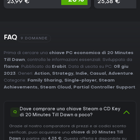
23,99 €
25,38 €
FAQ
9 DOMANDE
Prima di cercare una
chiave PC economica di 20 Minutes
Till Dawn
, controlla le informazioni essenziali. Sviluppato da
flanne
. Pubblicato da
Erabit
. Data di uscita su PC:
08 giu
2023
. Generi:
Action
,
Strategy
,
Indie
,
Casual
,
Adventure
.
Categorie:
Family Sharing
,
Single-player
,
Steam
Achievements
,
Steam Cloud
,
Partial Controller Support
.
Dove comprare una chiave Steam o CD Key
Q
di 20 Minutes Till Dawn a poco?
Grazie al nostro comparatore di prezzi e ai codici sconto
verificati, puoi acquistare una
chiave di 20 Minutes Till
Dawn
a partire da
4,35 €
. Questa offerta è disponibile su